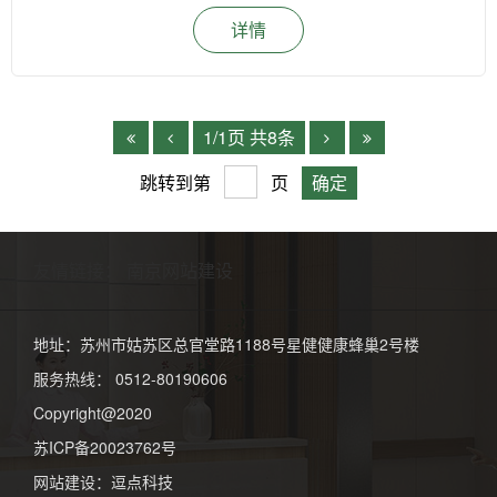
器，进行初期扑救。医院总务处接到核实报告后，立即启动《苏州
服务中心，苏州星健康复医院康复科的于洪利主任早早就来到了教
详情
星健康复医院火灾应急预案》，启动自动喷淋、排烟等消防设备，
室，布置好会场耐心等着前来就诊的居民。居民朋友们也对这次活
召集消防队员迅速集合佩带好防护装备、携带灭火器材，在3分钟
动展现出了很高的热情，讲座还没开始，几乎已经是座无虚席了。
内到达现场展开灭火行动。办公室组织人员设置警戒区域，维护现
下午1时30分，讲座正式开始，于主任就大家最常见的康复问题如
场秩序，并按照疏散路线，有序撒离，救护组运用轮椅运送行动不
“腰肌劳损”、“肩周炎”等中老年常见疾病，用生动的例子、诙谐对
便的患者安全撒离。
的语言为大家进行了通俗易懂的讲解，不仅讲述了从人体结构到科
1/1页 共8条
学的自我保健方法，期间还带领大家一起进行了腰背部康复训练，
讲座在轻松愉快的氛围中结束。细心检查·指导用药 阿姨点赞“我这
跳转到第
页
个血压最近一直控制不好，怎么办呀？”“你帮我看看这个药怎么
样？”“最近这段时间一直睡不好，整天头昏脑涨的。”下午2时，一
楼义诊区就聚集了众多市民，各自针对不同的健康情况向专家们咨
询，苏州星健康复医院的各科医生们为前来就诊的群众做细心的检
友情链接：
南京网站建设
查，给出科学的诊断，针对每一位患者的不同病症，悉心指导用
药，并进行康复护理，叮嘱他们各种日常生活中的注意事项。73
岁的刘阿姨表示：“中老年对身体健康更为关注，家门口就能免费
地址：苏州市姑苏区总官堂路1188号星健健康蜂巢2号楼
咨询专家对我们这些行动不便的老年人来说帮助太大了，希望社区
服务热线： 0512-80190606
多多邀请你们这样的医院来”。致力公益活动本次义诊活动累计发
放健康教育宣传单共计100余份；免费测量血压150余人；接受咨
Copyright@2020
询诊疗人数120余人次。作为苏州星健积极参与平江新城“红心为
苏ICP备20023762号
老”主题活动之一，本次义诊活动不仅消除民众的疾病隐患的同时
也强化了居民卫生健康意识。接下来苏州星健将结合“养老文化
网站建设
：
逗点科技