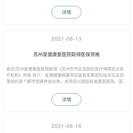
去，着力解决最现实的问题，为他们办实事、办好事，不断提升公
培训采用线下课堂的培训方式，从建立应急预案的目的、应急准备
众的获得感和幸福感。给群众带来一份来自企业和社会的关爱与温
与管理以及重点预案应急响应简述三个方面全面且细致的概述了应
详情
暖。 苏锦二社区医养大讲堂活动 苏锦社区医养大讲堂系列活动 事
急预案的各方面。 首先施老师以视频案例的形式呈现了应急预案
件三：联合姑苏残联开展“我为群众办实事，康复服务送到家”活动
及响应的重要性，同时从隐患排查（划分责任区、确定责任人，落
苏州星健康复医院联合姑苏区残联，在三元四村康复示范点开展了
实日常隐患检查）、应急组织（建立义务消防队、其他应急响应组
“我为群众办实事，康复服务送到家”活动，并邀请康复科于主任为
织）、应急预案（根据火灾、停电等异常状况建立应急预案）、应
辖区内有需要的残疾人提供康复咨询、训练指导、家用康复器具的
急规划（规划应急指挥部、应急器材放置点、疏散集结点）、应急
2021-08-13
正确使用方法等服务
物资（消防物资、防暴物资、防汛物资）、教育培训（针对应急组
织及全员开展应急培训、实操培训、应急演练）阐述了如何统筹
苏州星健康复医院取得医保资格
好，管理好，执行好应急管理。 其次，通过重点预案应急响应简
述（台风、火灾、停电、人员走失、电梯困人等）更加细致的讲述
了针对不同突发情况，相应且合理的处理办法。 课堂最后，施老
喜讯|苏州星健康复医院取得《苏州市市区及园区医疗保障定点医
师要求各学员牢记本次课堂的知识点，同时后续讲对于应急预案进
疗机构》资格 简介：星健健康蜂巢项目是复星集团在姑苏区投资
行实操环节，培训结束后，通过学员的反馈情况，大家表示通过本
落地的首个都市型康养综合体，本项目以国际标准康复医院、国际
次培训对自身工作有了更加深入的了解，团队各成员之间既要分工
化高品质养老社区为核心，并注重“在地养老”与“全龄健康”理念，
明确做好本职工作，又要相互配合确保在出现突发情况时能做到心
向全龄社区开放共享活动空间与服务资源。苏州星健康复医院于8
详情
中有数，心有成竹。
月12日取得《苏州市市区及园区医疗保障定点医疗机构》资
格!!! 项目位于总官堂路与人民路交叉口（西南侧），坐拥繁华商
圈（平江万达、城市生活广场等），便捷交通（2、4、6号线三轨
交和）。该项目1至6层为星健康复医院，以神经、重症康复为特
色，主要包括全科门诊、健康管理、日间手术、康复门诊和住院康
2021-06-16
复。项目8-20层以上为星健长者幸福公寓，为活力型长者营造独