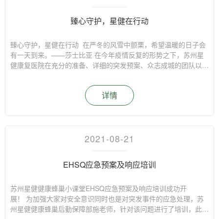
臻心守护，星健在行动
臻心守护，星健在行动 在严冬的风雪中颤栗，希望温暖的日子会
有一天到来。——莎士比亚 在今年疫情反复的形势之下，苏州星
健康复医院在充分的准备、详细的突发预案、众志成城的团队以及
社会各界的支持之下迎来了开业，不忘初心，回归本源，苏州星健
康复医院以臻心守护，回馈社会。臻心守护，起于本心落于微末。
详情
正是那些细微之处的臻心守护，让我们生活的社会愈加温暖，让我
们与生活的关系、与社区的关系、与城市的关系更加妥帖，同时苏
州星健康复医院不断前置服务意识，积极投身养老事业，从平台搭
建到社区服务，苏州星健康复医院好消息不断。 事件一：苏州星
健康复医院与姑苏区平江街道观前社区签约“为居民健康保驾护航
2021-08-21
三方共建”签约仪式在姑苏区平江街道观前社区举行，观前社区党
委、苏州市粤海大药房有限公司和苏州星健康复医院三方共建签
EHSQ应急预案及响应培训
约，共驻共建聚合力，多方携手打造健康观前社区，聚焦人民需求
和品质提升，激发社区潜能、整合社区资源、推动社区共识、促进
社区治理，为社区居民的健康保驾护航。 事件二：积极进入社区
苏州星健健康蜂巢小课堂EHSQ应急预案及响应培训成功开
义诊服务，问诊零距离苏州星健康复医院积极践行企业社会责任，
展！ 为加强大家对安全意识同时也是对突发事件的应急处理，苏
积极投身社会公益，通过与各街道把这样的公益活动持续的进行下
州星健健康蜂巢后勤保障部施老师，针对该问题进行了培训，此次