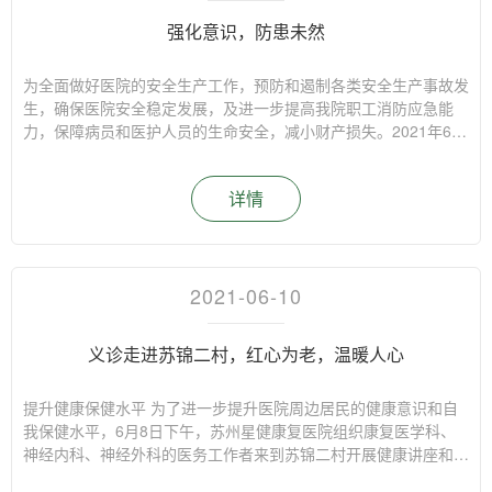
立而舒适的生活空间以及一站式持续型养老公寓生活服务。
强化意识，防患未然
为全面做好医院的安全生产工作，预防和遏制各类安全生产事故发
生，确保医院安全稳定发展，及进一步提高我院职工消防应急能
力，保障病员和医护人员的生命安全，减小财产损失。2021年6月
11日，根据苏州市民政局文件“关于开展2021年全市民政服务机构
“安全生产月”活动的通知”（苏政民办【2021】7号）指示，在集团
详情
EHSQ领导的指导下，苏州星健项目公司组织举办了以“强化意
识，防患未然”为主题的“夏季消防演练”及“安全大检查”。此次安全
活动由苏州星健康复医院总务处负责人费鸣同学现场指挥，集团
EHSQ总监岳志成同学和苏州星健健康蜂巢总经理朱克军同学观摩
指导演练工作。 本次活动由来自星健康复医院的全体医护及后勤
2021-06-10
保障人员及星健养老公寓的所有工作人员及物业部门共同参加。为
确保此次活动有效开展，苏州星健项目公司成立了活动领导小组并
义诊走进苏锦二村，红心为老，温暖人心
结合各车间的实际情况，认真细致地制定了此次活动方案，明确了
各职责要求，为本次安全活动的顺利完成打下了良好基础。 演练
认真细致制定演练活动方案演练1“夏季消防演练” 上午9:30分，随
提升健康保健水平 为了进一步提升医院周边居民的健康意识和自
着演练总指挥的一声令下，警报拉响，演练正式开始。五楼外科病
我保健水平，6月8日下午，苏州星健康复医院组织康复医学科、
房护士在巡视病房时发现一病房内有浓烟冒出，迅速前去查看。确
神经内科、神经外科的医务工作者来到苏锦二村开展健康讲座和义
定火情，随即拔打“119”报警话，与附近工作人员一起使用灭火
诊活动。轻松愉快·助力健康 健康讲座下午1时，在苏锦二村街道